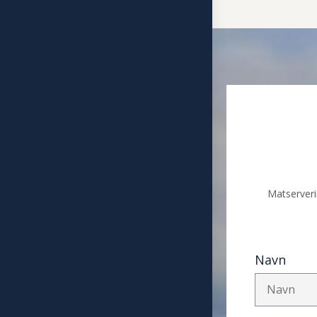
Matserveri
Navn