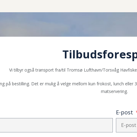
Tilbudsfores
Vi tilbyr også transport fra/til Tromsø Lufthavn/Torsvåg Havfisk
ng på bestilling. Det er mulig å velge mellom kun frokost, lunch eller
matservering.
E-post