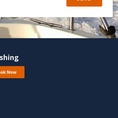
ishing
ook Now