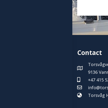
Contact
Torsvågve
9136 Van
+47 415 5
info@tor
Torsvåg H