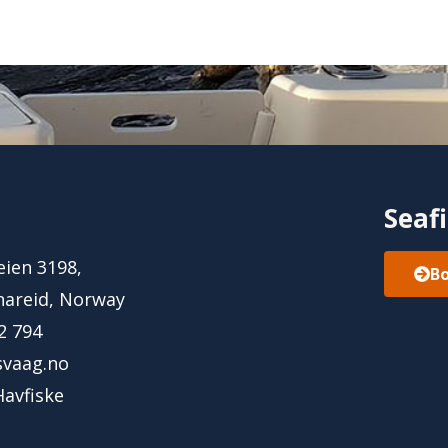
Seaf
ien 3198,
B
nareid, Norway
2 794
svaag.no
avfiske