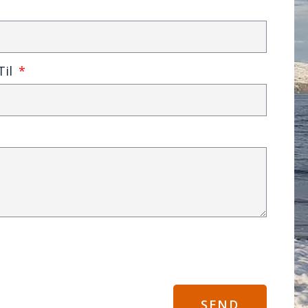
Til
SEND