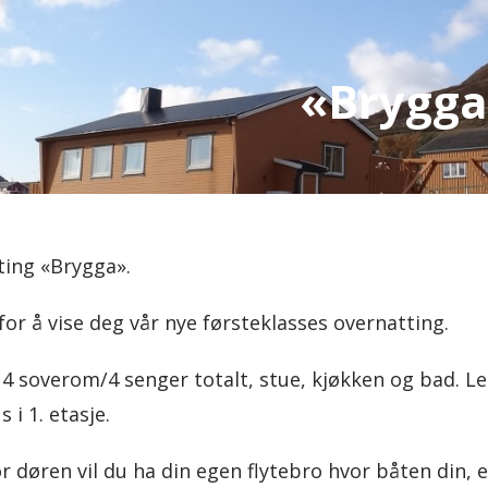
«Brygg
ting «Brygga».
 for å vise deg vår nye førsteklasses overnatting.
4 soverom/4 senger totalt, stue, kjøkken og bad. Leil
s i 1. etasje.
r døren vil du ha din egen flytebro hvor båten din, en 