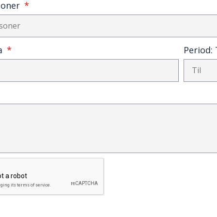
soner
ra
Period: 