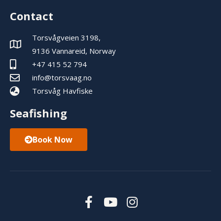
Contact
Torsvågveien 3198,
9136 Vannareid, Norway
+47 415 52 794
info@torsvaag.no
Torsvåg Havfiske
Seafishing
Book Now