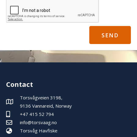
SEND
Contact
Torsvågveien 3198,
9136 Vannareid, Norway
+47 415 52 794
info@torsvaag.no
Torsvåg Havfiske